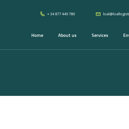
+ 34 877 449 780
loal@loallogis
Home
About us
Services
En