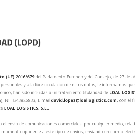
DAD (LOPD)
o (UE) 2016/679
del Parlamento Europeo y del Consejo, de 27 de abri
personales y a la libre circulación de estos datos, le informamos que 
ónico, han sido incluidas a un tratamiento titularidad de
LOAL LOGIS
a), NIF B43826833, E-mail
david.lopez@loallogistics.com,
con el f
ece
LOAL LOGISTICS, S.L.
.
a el envío de comunicaciones comerciales, por cualquier medio, relat
er momento oponerse a este tipo de envíos, enviando un correo electr