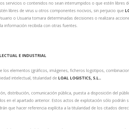
los servicios o contenidos no sean interrumpidos o que estén libres d
 estén libres de virus u otros componentes nocivos, sin perjuicio que
L
 Usuario o Usuaria tomara determinadas decisiones o realizara accione
a información recibida con otras fuentes.
LECTUAL E INDUSTRIAL
de los elementos (gráficos, imágenes, ficheros logotipos, combinacio
edad intelectual, titularidad de
LOAL LOGISTICS, S.L.
.
ión, distribución, comunicación pública, puesta a disposición del públ
idos en el apartado anterior. Estos actos de explotación sólo podrán s
rán que hacer referencia explícita a la titularidad de los citados der