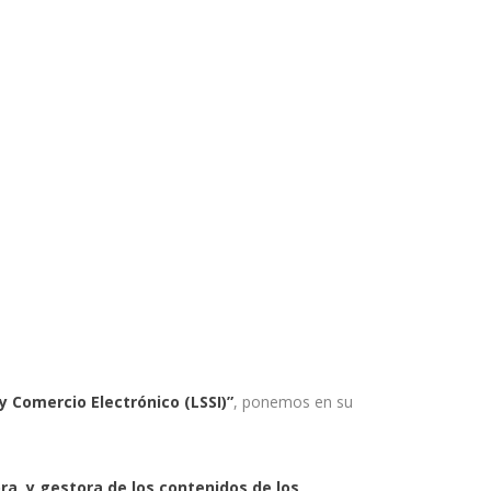
y Comercio Electrónico (LSSI)”
, ponemos en su
a, y gestora de los contenidos de los