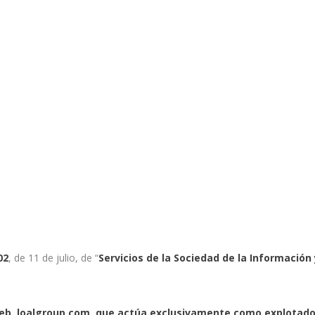
02
, de 11 de julio, de “
Servicios de la Sociedad de la Información 
 Web
loalgroup.com
, que actúa exclusivamente como explotador