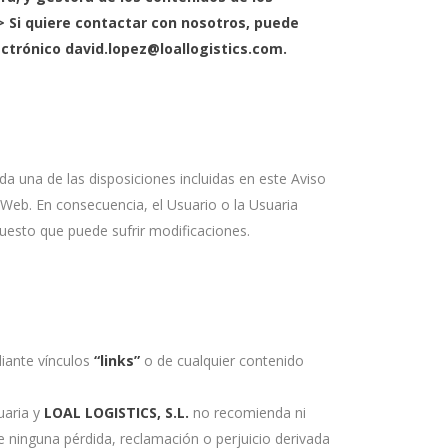
/> Si quiere contactar con nosotros, puede
ectrónico
david.lopez@loallogistics.com.
ada una de las disposiciones incluidas en este Aviso
eb. En consecuencia, el Usuario o la Usuaria
uesto que puede sufrir modificaciones.
iante vínculos
“links”
o de cualquier contenido
uaria y
LOAL LOGISTICS, S.L.
no recomienda ni
e ninguna pérdida, reclamación o perjuicio derivada