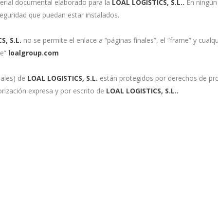
terial documental elaborado para la
LOAL LOGISTICS, S.L.
.
En ningún 
seguridad que puedan estar instalados.
S, S.L.
no se permite el enlace a “páginas finales”, el “frame” y cualq
ge”
loalgroup.com
iales) de
LOAL LOGISTICS, S.L.
están protegidos por derechos de prop
rización expresa y por escrito de
LOAL LOGISTICS, S.L.
.