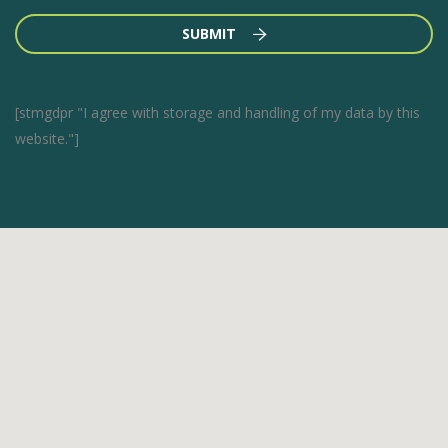
SUBMIT
[stmgdpr "I agree with storage and handling of my data by this
website."]