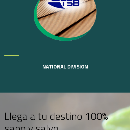
NA
T
IONAL
DIVISI
O
N
Llega a tu destino 100%
sano y salvo