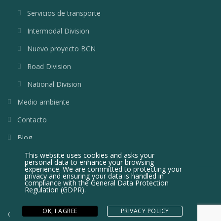
Servicios de transporte
Intermodal Division
Nuevo proyecto BCN
Road Division
National Division
Medio ambiente
Contacto
Blog
This website uses cookies and asks your
personal data to enhance your browsing
experience. We are committed to protecting your
privacy and ensuring your data is handled in
compliance with the
General Data Protection
Regulation (GDPR)
.
OK, I AGREE
PRIVACY POLICY
Copyright © 2005-2022. All rights reserved. Developed with
by
Epic